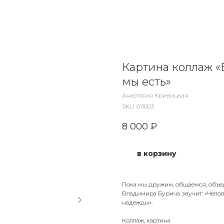
Картина коллаж «Б
мы есть»
Анастасия Кривицкая
SKU:
011003
8 000
₽
в корзину
Пока мы дружим, общаемся, объед
Владимира Бурича звучит: «Челов
надежды».
Коллаж, картина