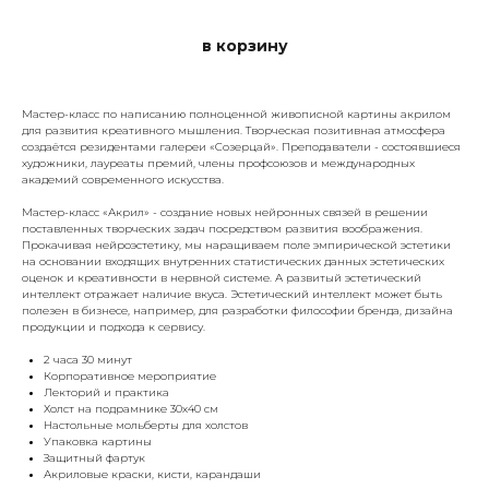
в корзину
Мастер-класс по написанию полноценной живописной картины акрилом
для развития креативного мышления. Творческая позитивная атмосфера
создаётся резидентами галереи «Созерцай». Преподаватели - состоявшиеся
художники, лауреаты премий, члены профсоюзов и международных
академий современного искусства.
Мастер-класс «Акрил» - создание новых нейронных связей в решении
поставленных творческих задач посредством развития воображения.
Прокачивая нейроэстетику, мы наращиваем поле эмпирической эстетики
на основании входящих внутренних статистических данных эстетических
оценок и креативности в нервной системе. А развитый эстетический
интеллект отражает наличие вкуса. Эстетический интеллект может быть
полезен в бизнесе, например, для разработки философии бренда, дизайна
продукции и подхода к сервису.
2 часа 30 минут
Корпоративное мероприятие
Лекторий и практика
Холст на подрамнике 30х40 см
Настольные мольберты для холстов
Упаковка картины
Защитный фартук
Акриловые краски, кисти, карандаши