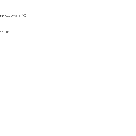
ки формата А3
андаши