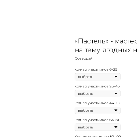
«Пастель» - маст
на тему ягодных 
Созерцай
кол-во участников 6-25
кол-во участников 26-43
кол-во участников 44-63
кол-во участников 64-81
Кол-во участников 82- 99