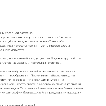
ины масляной пастелью.
рода расширенная версия мастер-класса «Графика».
 создаётся резидентами галереи «Созерцай».
удожники, лауреаты премий, члены профсоюзов и
нного искусства.
ериал, выпускаемый в виде цветных брусков круглой или
, с так называемым, пастельным стержнем.
ние новых нейронных связей в решении поставленных
азвития воображения. Прокачивая нейроэстетику, мы
стетики на основании входящих внутренних
их оценок и креативности в нервной системе. А развитый
наличие вкуса. Эстетический интеллект может быть полезен
ботки философии бренда, дизайна продукции и подхода к
и от поставленной задачи]