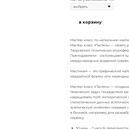
в корзину
Мастер-класс по написанию карт
Мастер-класс «Пастель» — своего 
Творческая позитивная атмосфера
Преподаватели - состоявшиеся х
международных академий совреме
Масляная — это графический мат
квадратной формы или карандашей
Мастер-класс «Пастель» — созда
творческих задач посредством р
наращиваем поле эмпирической э
статистических данных эстетическ
эстетический интеллект отражает 
в бизнесе, например, для разра
сервису.
50 мин. - 2 часа [в зависимост