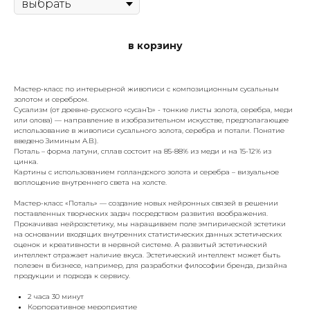
в корзину
Мастер-класс по интерьерной живописи с композиционным сусальным
золотом и серебром.
Сусализм (от древне-русского «сусанЪ» - тонкие листы золота, серебра, меди
или олова) — направление в изобразительном искусстве, предполагающее
использование в живописи сусального золота, серебра и потали. Понятие
введено Зиминым А.В.).
Поталь – форма латуни, сплав состоит на 85-88% из меди и на 15-12% из
цинка.
Картины с использованием голландского золота и серебра – визуальное
воплощение внутреннего света на холсте.
Мастер-класс «Поталь» — создание новых нейронных связей в решении
поставленных творческих задач посредством развития воображения.
Прокачивая нейроэстетику, мы наращиваем поле эмпирической эстетики
на основании входящих внутренних статистических данных эстетических
оценок и креативности в нервной системе. А развитый эстетический
интеллект отражает наличие вкуса. Эстетический интеллект может быть
полезен в бизнесе, например, для разработки философии бренда, дизайна
продукции и подхода к сервису.
2 часа 30 минут
Корпоративное мероприятие