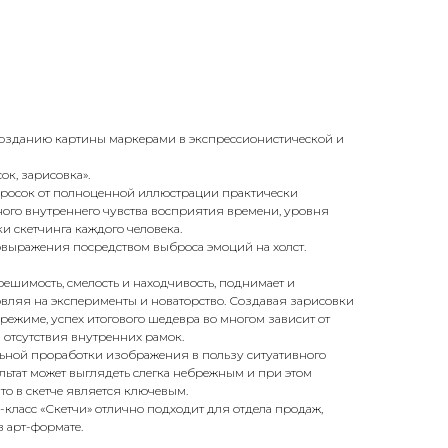
созданию картины маркерами в экспрессионистической и
сок, зарисовка».
абросок от полноценной иллюстрации практически
го внутреннего чувства восприятия времени, уровня
 скетчинга каждого человека.
овыражения посредством выброса эмоций на холст.
решимость, смелость и находчивость, поднимает и
вляя на эксперименты и новаторство. Создавая зарисовки
режиме, успех итогового шедевра во многом зависит от
отсутствия внутренних рамок.
льной проработки изображения в пользу ситуативного
льтат может выглядеть слегка небрежным и при этом
то в скетче является ключевым.
-класс «Скетчи» отлично подходит для отдела продаж,
 арт-формате.