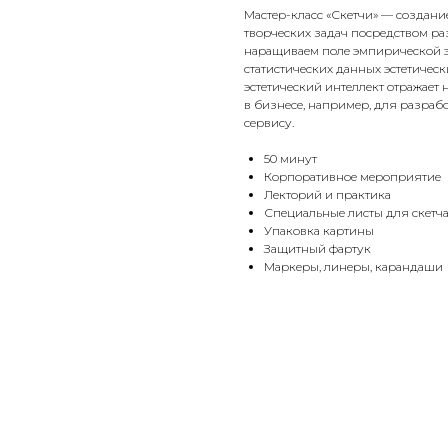
Мастер-класс «Скетчи» — создан
творческих задач посредством р
наращиваем поле эмпирической э
статистических данных эстетическ
эстетический интеллект отражает 
в бизнесе, например, для разра
сервису.
50 минут
Корпоративное мероприятие
Лекторий и практика
Специальные листы для скетч
Упаковка картины
Защитный фартук
Маркеры, линеры, карандаши