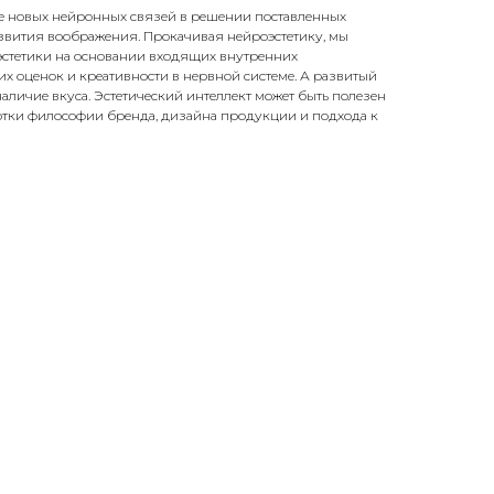
ие новых нейронных связей в решении поставленных
азвития воображения. Прокачивая нейроэстетику, мы
стетики на основании входящих внутренних
их оценок и креативности в нервной системе. А развитый
наличие вкуса. Эстетический интеллект может быть полезен
ботки философии бренда, дизайна продукции и подхода к
а