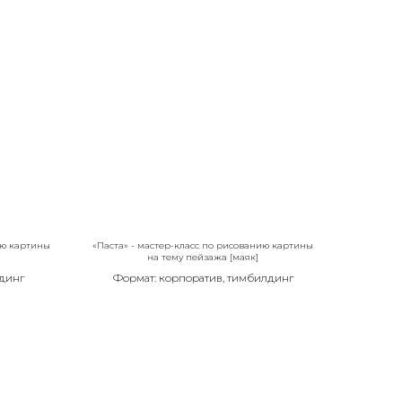
ию картины
«Паста» - мастер-класс по рисованию картины
на тему пейзажа [маяк]
динг
Формат: корпоратив, тимбилдинг