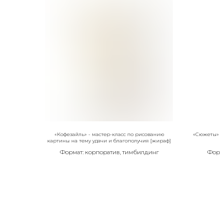
«Кофезайль» - мастер-класс по рисованию
«Сюжеты» 
картины на тему удачи и благополучия [жираф]
Формат: корпоратив, тимбилдинг
Фор