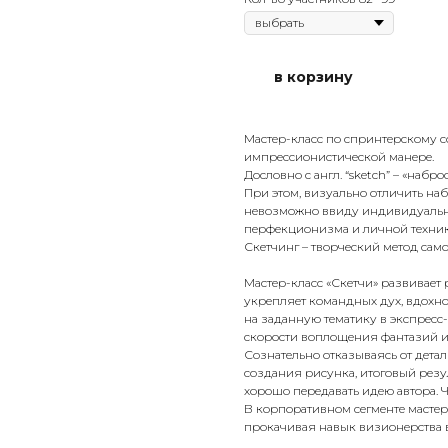
в корзину
Мастер-класс по спринтерскому 
импрессионистической манере.
Дословно с англ. “sketch” – «набро
При этом, визуально отличить н
невозможно ввиду индивидуально
перфекционизма и личной техники
Скетчинг – творческий метод сам
Мастер-класс «Скетчи» развивает 
укрепляет командных дух, вдохно
на заданную тематику в экспресс-
скорости воплощения фантазий и 
Сознательно отказываясь от дета
создания рисунка, итоговый резу
хорошо передавать идею автора. Ч
В корпоративном сегменте мастер
прокачивая навык визионерства в