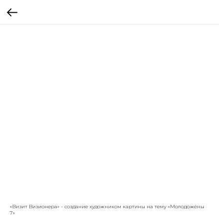
«Визит Визионера» - создание художником картины на тему «Молодожёны
7»