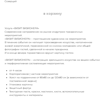
Созерцай
в корзину
Услуга «ВИЗИТ ВИЗИОНЕРА»
Современное направление на рынке индустрии праздничных
мероприятий.
«ВИЗИТ ВИЗИОНЕРА» – приглашение художника на мероприятие.
В течение события он напишет произведение искусства, наполненное
живой энергетикой, перенесенной со снимка молодожён или общей
фотографии гостей, сделанной в начале праздника.
И в конце вечера торжественно вручит картину гостям.
«ВИЗИТ ВИЗИОНЕРА» – интеграция зрелищного искусства на вашем событии
и перформативная составляющая мероприятия.
от 4 часов
Корпоративное | частное мероприятие
Холст на подрамнике от 80х80 см до 120х80 см [в зависимости от
поставленной задачи]
Упаковка картины
Защитный фартук
Текстурная паста, краски, мастихин, кисти, вспомогательные
инструменты и материалы