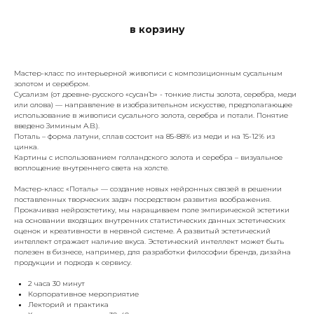
в корзину
Мастер-класс по интерьерной живописи с композиционным сусальным
золотом и серебром.
Сусализм (от древне-русского «сусанЪ» - тонкие листы золота, серебра, меди
или олова) — направление в изобразительном искусстве, предполагающее
использование в живописи сусального золота, серебра и потали. Понятие
введено Зиминым А.В.).
Поталь – форма латуни, сплав состоит на 85-88% из меди и на 15-12% из
цинка.
Картины с использованием голландского золота и серебра – визуальное
воплощение внутреннего света на холсте.
Мастер-класс «Поталь» — создание новых нейронных связей в решении
поставленных творческих задач посредством развития воображения.
Прокачивая нейроэстетику, мы наращиваем поле эмпирической эстетики
на основании входящих внутренних статистических данных эстетических
оценок и креативности в нервной системе. А развитый эстетический
интеллект отражает наличие вкуса. Эстетический интеллект может быть
полезен в бизнесе, например, для разработки философии бренда, дизайна
продукции и подхода к сервису.
2 часа 30 минут
Корпоративное мероприятие
Лекторий и практика