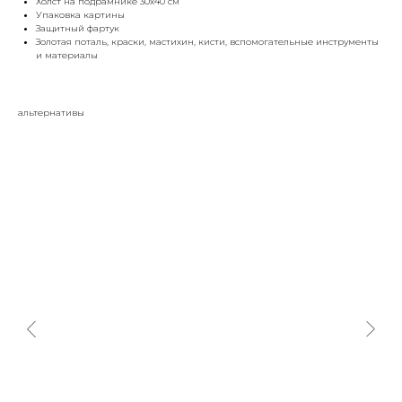
Холст на подрамнике 30х40 см
Упаковка картины
Защитный фартук
Золотая поталь, краски, мастихин, кисти, вспомогательные инструменты
и материалы
альтернативы