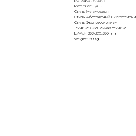
Материал: Акрил
Материал: Тушь
Стиль: Метамодерн
Стиль: Абстрактный импрессион
Стиль: Экспрессионизм
Техника: Смешанная техника
LxWxH: 350x100x350 mm
Weight: 1500 g