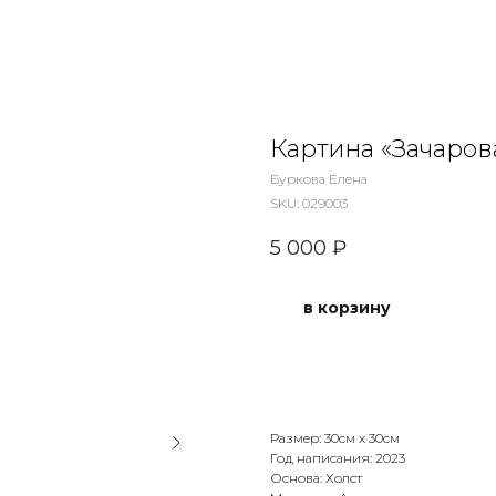
Картина «Зачаров
Буркова Елена
SKU:
029003
5 000
₽
в корзину
Размер: 30см х 30см
Год написания: 2023
Основа: Холст