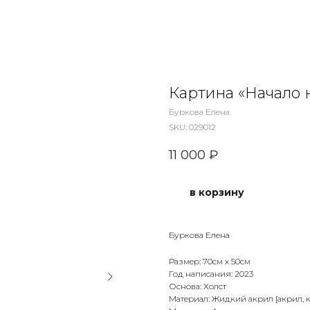
Картина «Начало 
Буркова Елена
SKU:
029012
11 000
₽
в корзину
Буркова Елена
Размер: 70см х 50см
Год написания: 2023
Основа: Холст
Материал: Жидкий акрил [акрил, к