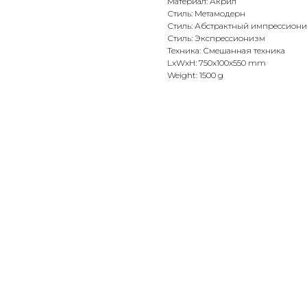
Материал: Акрил
Стиль: Метамодерн
Стиль: Абстрактный импрессион
Стиль: Экспрессионизм
Техника: Смешанная техника
LxWxH: 750x100x550 mm
Weight: 1500 g