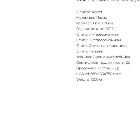
Основа: Холст
Материал: Масло
Размер: 50см х 70см
Год написания: 2017
Стиль: Импрессионизм
Стиль: Экспрессионизм
Стиль: Сюжетная живопись
Стиль: Пейзаж
Техника: Смешанная техника
Сертификат подлинности: Да
Провенанс картины: Да
LxWxH: 550x100x750 mm
Weight: 1500 g