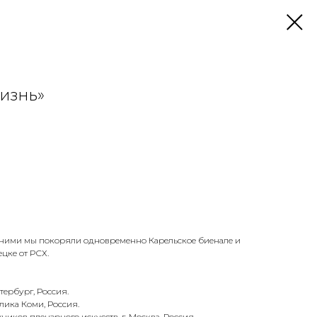
изнь»
 с ними мы покоряли одновременно Карельское биенале и
цке от РСХ.
тербург, Россия.
лика Коми, Россия.
иков пленэрного искусств, г. Москва, Россия.