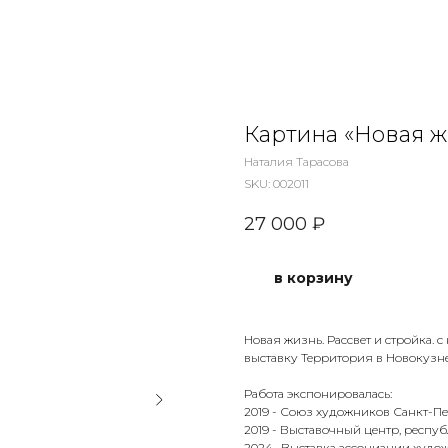
Картина «Новая ж
Наталия Тарасова
SKU:
002011
27 000
₽
в корзину
Новая жизнь. Рассвет и стройка.
выставку Территория в Новокузне
Работа экспонировалась:
2019 - Союз художников Санкт-Пе
2019 - Выставочный центр, респуб
2024 -Выставка ассоциации художн