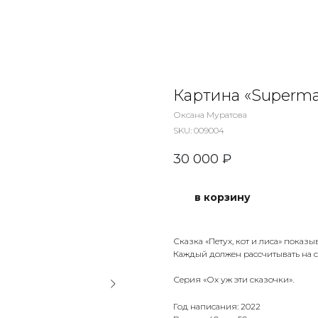
Картина «Superma
Оксана Муратова
SKU:
009004
30 000
₽
в корзину
Сказка «Петух, кот и лиса» показы
Каждый должен рассчитывать на се
Серия «Ох уж эти сказочки».
Год написания: 2022