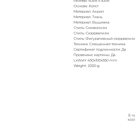
Размер: 40см х 50см
Основа: Холст
Материал: Акрил
Материал: Ткань
Материал: Вышивка
Стиль: Символизм
Стиль: Сюрреализм
Стиль: Фигуративный сюрреализ
Техника: Смешанная техника
Сертификат подлинности: Да
Провенанс картины: Да
LxWxH: 450x100x550 mm
Weight: 2000 g
В ч
кол