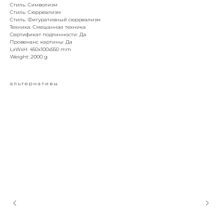
Стиль: Символизм
Стиль: Сюрреализм
Стиль: Фигуративный сюрреализм
Техника: Смешанная техника
Сертификат подлинности: Да
Провенанс картины: Да
LxWxH: 450x100x550 mm
Weight: 2000 g
альтернативы