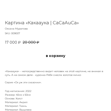
Картина «Какааука | CaCaAuCa»
Оксана Муратова
SKU:
009007
17 000
₽
20 000
₽
в корзину
«Какааука» - непосредственно видит человек на этой картине, не вникая в
суть. А на самом деле - курочка Рябя снесла золотое яичко
Серия «Ох уж эти сказочки».
Год написания: 2022
Размер: 40см х 50см
Основа: Холст
Материал: Акрил
Материал: Ткань
Материал: Вышивка