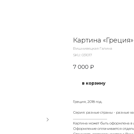
Картина «Греция»
Вишнивецкая Галина
SKU:
031017
7 000
₽
в корзину
Греция, 2018 год.
Серия: разные страны - разные х
___________________
Картина может быть оформлена в
Оформление оплачивается отдель
Стоимость согласовывается с Вами