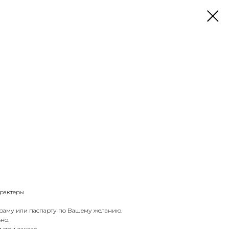
арактеры
 раму или паспарту по Вашему желанию.
но.
 при заказе.