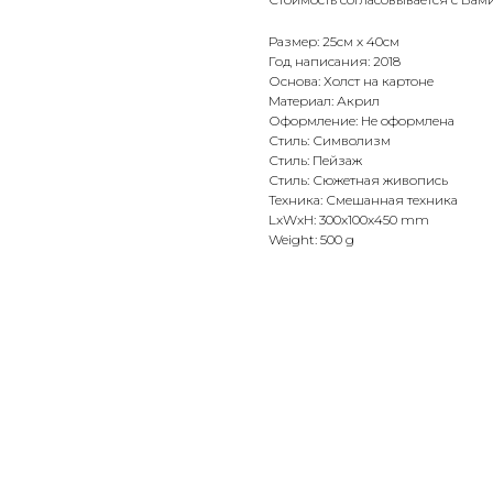
Размер: 25см х 40см
Год написания: 2018
Основа: Холст на картоне
Материал: Акрил
Оформление: Не оформлена
Стиль: Символизм
Стиль: Пейзаж
Стиль: Сюжетная живопись
Техника: Смешанная техника
LxWxH: 300x100x450 mm
Weight: 500 g