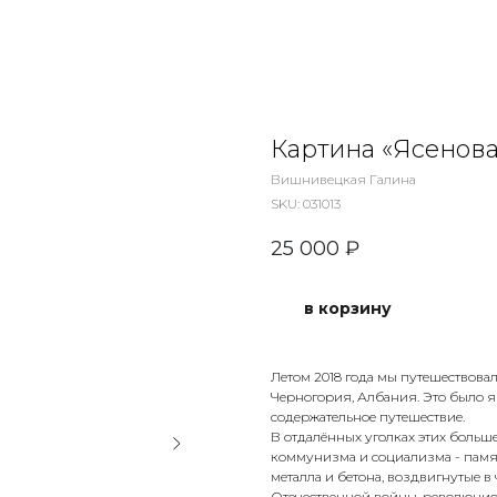
Картина «Ясенов
Вишнивецкая Галина
SKU:
031013
25 000
₽
в корзину
Летом 2018 года мы путешествова
Черногория, Албания. Это было я
содержательное путешествие.
В отдалённых уголках этих больш
коммунизма и социализма - памя
металла и бетона, воздвигнутые 
Отечественной войны, революцион