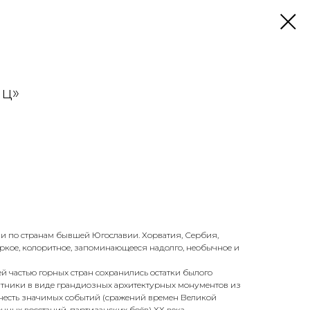
ац»
ли по странам бывшей Югославии. Хорватия, Сербия,
ркое, колоритное, запоминающееся надолго, необычное и
ей частью горных стран сохранились остатки былого
тники в виде грандиозных архитектурных монументов из
в честь значимых событий (сражений времен Великой
ных восстаний, партизанских боёв) ХХ века.