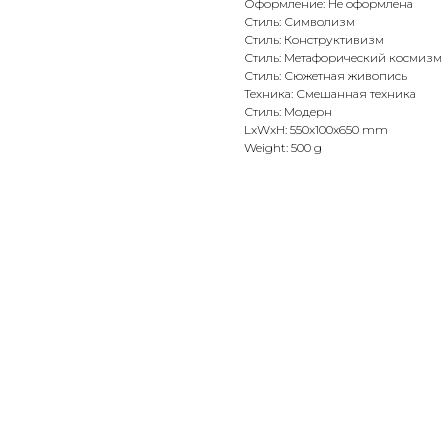
Оформление: Не оформлена
Стиль: Символизм
Стиль: Конструктивизм
Стиль: Метафорический космизм
Стиль: Сюжетная живопись
Техника: Смешанная техника
Стиль: Модерн
LxWxH: 550x100x650 mm
Weight: 500 g