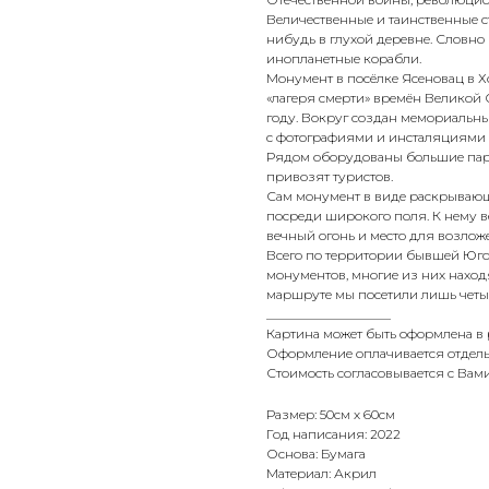
Величественные и таинственные ст
нибудь в глухой деревне. Словн
инопланетные корабли.
Монумент в посёлке Ясеновац в Х
«лагеря смерти» времён Великой 
году. Вокруг создан мемориальн
с фотографиями и инсталяциями н
Рядом оборудованы большие парк
привозят туристов.
Сам монумент в виде раскрывающе
посреди широкого поля. К нему в
вечный огонь и место для возлож
Всего по территории бывшей Юго
монументов, многие из них наход
маршруте мы посетили лишь четыр
___________________
Картина может быть оформлена в
Оформление оплачивается отдель
Стоимость согласовывается с Вами
Размер: 50см х 60см
Год написания: 2022
Основа: Бумага
Материал: Акрил