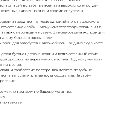
оят они сейчас забытые всеми на высоких холмах, где-
о неземные, напоминают они своими силуэтами
орватии находится на месте одноимённого нацистского
Отечественной войны. Монумент отреставрирован в 2003
ый парк с небольшим музеем. В музее создана экспозиция
а тему бывшего здесь лагеря.
овки для автобусов и автомобилей - видимо сюда часто
гося бутона цветка, высокий и величественный стоит
едёт дорожка из деревянного настила. Под монументом -
ения цветов.
славии разбросано полтора-два десятка подобных
ятся в запустении, иные труднодоступны. На своём
е таких.
 раму или паспарту по Вашему желанию.
но.
 при заказе.