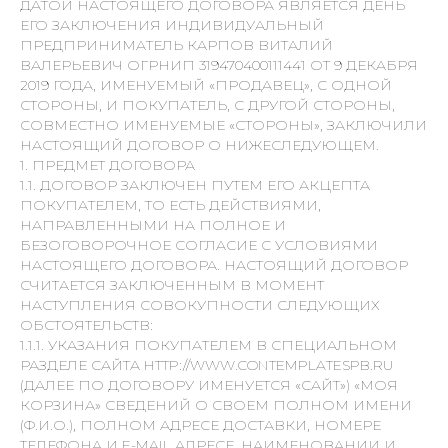
ДАТОЙ НАСТОЯЩЕГО ДОГОВОРА ЯВЛЯЕТСЯ ДЕНЬ
ЕГО ЗАКЛЮЧЕНИЯ ИНДИВИДУАЛЬНЫЙ
ПРЕДПРИНИМАТЕЛЬ КАРПОВ ВИТАЛИЙ
ВАЛЕРЬЕВИЧ ОГРНИП 319470400111441 ОТ 9 ДЕКАБРЯ
2019 ГОДА, ИМЕНУЕМЫЙ «ПРОДАВЕЦ», С ОДНОЙ
СТОРОНЫ, И ПОКУПАТЕЛЬ, С ДРУГОЙ СТОРОНЫ,
СОВМЕСТНО ИМЕНУЕМЫЕ «СТОРОНЫ», ЗАКЛЮЧИЛИ
НАСТОЯЩИЙ ДОГОВОР О НИЖЕСЛЕДУЮЩЕМ.
1. ПРЕДМЕТ ДОГОВОРА
1.1. ДОГОВОР ЗАКЛЮЧЕН ПУТЕМ ЕГО АКЦЕПТА
ПОКУПАТЕЛЕМ, ТО ЕСТЬ ДЕЙСТВИЯМИ,
НАПРАВЛЕННЫМИ НА ПОЛНОЕ И
БЕЗОГОВОРОЧНОЕ СОГЛАСИЕ С УСЛОВИЯМИ
НАСТОЯЩЕГО ДОГОВОРА. НАСТОЯЩИЙ ДОГОВОР
СЧИТАЕТСЯ ЗАКЛЮЧЕННЫМ В МОМЕНТ
НАСТУПЛЕНИЯ СОВОКУПНОСТИ СЛЕДУЮЩИХ
ОБСТОЯТЕЛЬСТВ:
1.1.1. УКАЗАНИЯ ПОКУПАТЕЛЕМ В СПЕЦИАЛЬНОМ
РАЗДЕЛЕ САЙТА HTTP://WWW.CONTEMPLATESPB.RU
(ДАЛЕЕ ПО ДОГОВОРУ ИМЕНУЕТСЯ «САЙТ») «МОЯ
КОРЗИНА» СВЕДЕНИЙ О СВОЕМ ПОЛНОМ ИМЕНИ
(Ф.И.О.), ПОЛНОМ АДРЕСЕ ДОСТАВКИ, НОМЕРЕ
ТЕЛЕФОНА И E-MAIL АДРЕСЕ, НАИМЕНОВАНИИ И