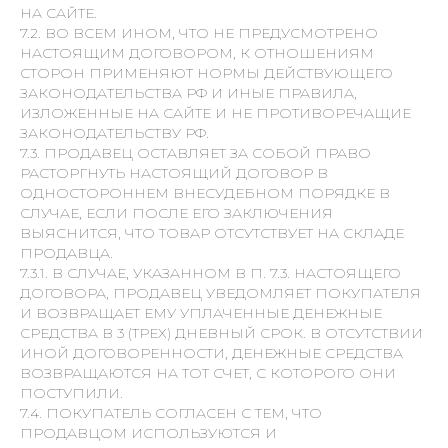
НА САЙТЕ.
7.2. ВО ВСЕМ ИНОМ, ЧТО НЕ ПРЕДУСМОТРЕНО
НАСТОЯЩИМ ДОГОВОРОМ, К ОТНОШЕНИЯМ
СТОРОН ПРИМЕНЯЮТ НОРМЫ ДЕЙСТВУЮЩЕГО
ЗАКОНОДАТЕЛЬСТВА РФ И ИНЫЕ ПРАВИЛА,
ИЗЛОЖЕННЫЕ НА САЙТЕ И НЕ ПРОТИВОРЕЧАЩИЕ
ЗАКОНОДАТЕЛЬСТВУ РФ.
7.3. ПРОДАВЕЦ ОСТАВЛЯЕТ ЗА СОБОЙ ПРАВО
РАСТОРГНУТЬ НАСТОЯЩИЙ ДОГОВОР В
ОДНОСТОРОННЕМ ВНЕСУДЕБНОМ ПОРЯДКЕ В
СЛУЧАЕ, ЕСЛИ ПОСЛЕ ЕГО ЗАКЛЮЧЕНИЯ
ВЫЯСНИТСЯ, ЧТО ТОВАР ОТСУТСТВУЕТ НА СКЛАДЕ
ПРОДАВЦА.
7.3.1. В СЛУЧАЕ, УКАЗАННОМ В П. 7.3. НАСТОЯЩЕГО
ДОГОВОРА, ПРОДАВЕЦ УВЕДОМЛЯЕТ ПОКУПАТЕЛЯ
И ВОЗВРАЩАЕТ ЕМУ УПЛАЧЕННЫЕ ДЕНЕЖНЫЕ
СРЕДСТВА В 3 (ТРЕХ) ДНЕВНЫЙ СРОК. В ОТСУТСТВИИ
ИНОЙ ДОГОВОРЕННОСТИ, ДЕНЕЖНЫЕ СРЕДСТВА
ВОЗВРАЩАЮТСЯ НА ТОТ СЧЕТ, С КОТОРОГО ОНИ
ПОСТУПИЛИ.
7.4. ПОКУПАТЕЛЬ СОГЛАСЕН С ТЕМ, ЧТО
ПРОДАВЦОМ ИСПОЛЬЗУЮТСЯ И