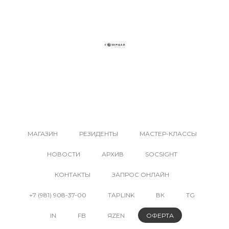
КУПИТЬ КАРТИНУ В ГАЛЕРЕЕ СОВРЕМЕННОГО
ИСКУССТВА СОЗЕРЦАЙ. КАТАЛОГ АВТОРСКИХ
РАБОТ ХУДОЖНИКОВ РОССИЙСКОЙ ФЕДЕРАЦИИ
МАГАЗИН
РЕЗИДЕНТЫ
МАСТЕР-КЛАССЫ
НОВОСТИ
АРХИВ
SOCSIGHT
КОНТАКТЫ
ЗАПРОС ОНЛАЙН
+7 (981) 908-37-00
TAPLINK
ВК
TG
IN
FB
ЯZEN
ОФЕРТА