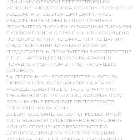
ИЛИ ИНЫМ ОБРАЗОМ ПРЕПЯТСТВУЮЩИХ
ИСПОЛНЕНИЮ ДОГОВОРА, СТОРОНЫ ПИСЬМЕННО
УВЕДОМЛЯЮТ ОБ ЭТОМ ДРУГ ДРУГА. ТАКОЕ
УВЕДОМЛЕНИЕ МОЖЕТ БЫТЬ ОТПРАВЛЕНО
ПОКУПАТЕЛЮ ПИСЬМЕННО ЗАКАЗНЫМ ПИСЬМОМ
С УВЕДОМЛЕНИЕМ О ВРУЧЕНИИ ИЛИ СООБЩЕНО
ПО ТЕЛЕФОНУ, ИЛИ ПО E-MAIL, ИЛИ ПО ДРУГИМ
СРЕДСТВАМ СВЯЗИ, ДАННЫЕ О КОТОРЫХ
ПРЕДОСТАВЛЕНЫ ПОКУПАТЕЛЕМ В СООТВЕТСТВИЕ
С П. 1.1. НАСТОЯЩЕГО ДОГОВОРА, А ТАКЖЕ В
ПОРЯДКЕ, УКАЗАННОМ В П. 7.8. НАСТОЯЩЕГО
ДОГОВОРА.
5.4. СТОРОНЫ НЕ НЕСУТ ОТВЕТСТВЕННОСТИ ЗА
ЛЮБОЙ УЩЕРБ, ВКЛЮЧАЯ УБЫТКИ, А ТАКЖЕ
РАСХОДЫ, СВЯЗАННЫЕ С ПРЕТЕНЗИЯМИ ИЛИ
ТРЕБОВАНИЯМИ ТРЕТЬИХ ЛИЦ, КОТОРЫЕ МОГУТ
ВОЗНИКНУТЬ В РЕЗУЛЬТАТЕ ОБСТОЯТЕЛЬСТВ
НЕПРЕОДОЛИМОЙ СИЛЫ.
5.5. ЕСЛИ ОБСТОЯТЕЛЬСТВО НЕПРЕОДОЛИМОЙ
СИЛЫ ВЫЗЫВАЕТ СУЩЕСТВЕННОЕ НАРУШЕНИЕ
ИЛИ НЕИСПОЛНЕНИЕ ОБЯЗАТЕЛЬСТВ ПО
ДОГОВОРУ, ДЛЯЩЕЕСЯ БОЛЕЕ 30 (ТРИДЦАТИ)
КАЛЕНДАРНЫХ ДНЕЙ, КАЖДАЯ СТОРОНА ИМЕЕТ