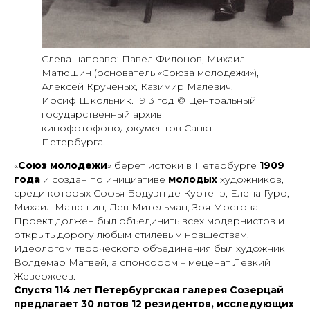
Слева направо: Павел Филонов, Михаил
Матюшин (основатель «Союза молодежи»),
Алексей Кручёных, Казимир Малевич,
Иосиф Школьник. 1913 год © Центральный
государственный архив
кинофотофонодокументов Санкт-
Петербурга
«
Союз
молодежи
» берет истоки в Петербурге
1909
года
и создан по инициативе
молодых
художников,
среди которых Софья Бодуэн де Куртенэ, Елена Гуро,
Михаил Матюшин, Лев Мительман, Зоя Мостова.
Проект должен был объединить всех модернистов и
открыть дорогу любым стилевым новшествам.
Идеологом творческого объединения был художник
Волдемар Матвей, а спонсором – меценат Левкий
Жевержеев.
Спустя 114 лет Петербургская галерея Созерцай
предлагает 30 лотов 12 резидентов, исследующих