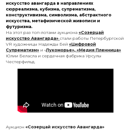
искусство авангарда в направлениях
сюрреализма, кубизма, супрематизма,
конструктивизма, символизма, абстрактного
искусства, метафизической живописи и
футуризма.
На этот раз топ-лотами аукциона
«Созерцай
искусство Авангарда»
стали работы Петербургской
VR художницы Надежды Бей
«Цифровой
Супрематизм»
и
«
Лукоморье»
,
«Медия Пленница»
Юлии Беласла и сердечная фабрика Урсулы
Честерфильд.
Аукцион
«Созерцай искусство Авангарда»