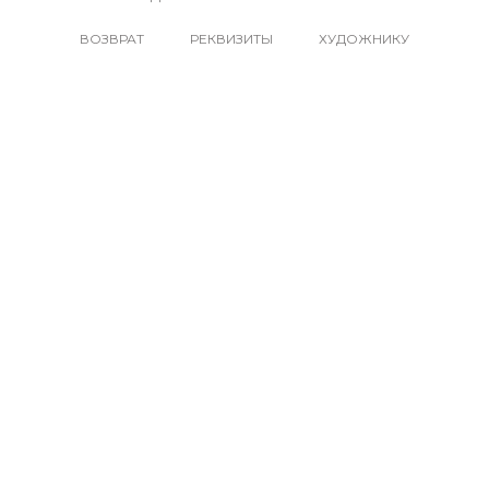
ВОЗВРАТ
РЕКВИЗИТЫ
ХУДОЖНИКУ
САЙТ: WWW.CONTEMPLATESPB.RU
ПРИНАДЛЕЖИТ ИП КАРПОВ
ВИТАЛИЙ ВАЛЕРЬЕВИЧ.
ПРЕДЛОЖЕНИЯ И ПОЖЕЛАНИЯ
ОБРАБАТЫВАЮТСЯ ЧЕРЕЗ EMAIL:
KDS@CONTEMPLATESPB.RU
ПОПУЛЯРНЫЕ СОЦИАЛЬНЫЕ СЕТИ
@CONTEMPLATESPB