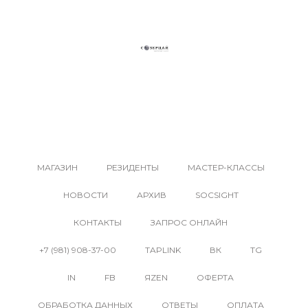
КУПИТЬ КАРТИНУ В ГАЛЕРЕЕ СОВРЕМЕННОГО
ИСКУССТВА СОЗЕРЦАЙ. КАТАЛОГ АВТОРСКИХ
РАБОТ ХУДОЖНИКОВ РОССИЙСКОЙ ФЕДЕРАЦИИ
МАГАЗИН
РЕЗИДЕНТЫ
МАСТЕР-КЛАССЫ
НОВОСТИ
АРХИВ
SOCSIGHT
КОНТАКТЫ
ЗАПРОС ОНЛАЙН
+7 (981) 908-37-00
TAPLINK
ВК
TG
IN
FB
ЯZEN
ОФЕРТА
ОБРАБОТКА ДАННЫХ
ОТВЕТЫ
ОПЛАТА