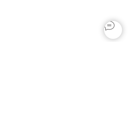
АВТОРСКОЕ ИСКУССТВО
КАРТИНЫ В НАЛИЧИИ
г. САНКТ-ПЕТЕРБУРГ
+7 (981) 908-37-00