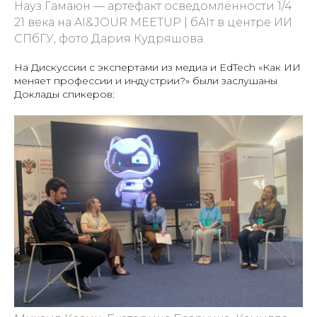
Науз Гамаюн — артефакт осведомлённости 1/4
21 века на AI&JOUR MEETUP | бAIт в центре ИИ
СПбГУ, фото Дария Кудряшова.
На Дискуссии с экспертами из медиа и EdTech «Как ИИ
меняет профессии и индустрии?» были заслушаны
Доклады спикеров: