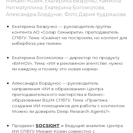
Михаил Козин, Екатерина Безручко, Камилла
Нигматуллина, Екатерина Богомолова,
Александра Бордунас. Фото Дария Кудряшова.
Екатерина Безручко — руководитель группы
контента АО «Солар Секьюрити», преподаватель
СПбГУ. Тема: «Скайнет не построили, но контент для
кибербеза уже пилим».
Екатерина Богомолова — директор по продукту
«ВИНОУ». Тема: «ИИ в рекламном агентстве: нужно
ли каждому и почему это новая норма».
Александра Бордунос — руководитель
направления «ИИ в образовании» Центра
преподавательского мастерства в бизнес-
образовании ВШМ СПбГУ. Тема: «Практика
создания ИИ-помощников для работы с контентом.
Можно ли доверять Deep Research Agents?»
Проджект
SOCSIGHT
и Ведущий аналитик Центра
ИИ СПбГУ Михаил Козин совместно с