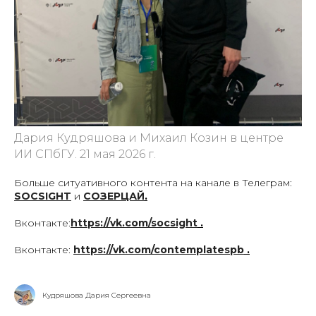
Дария Кудряшова и Михаил Козин в центре
ИИ СПбГУ. 21 мая 2026 г.
Больше ситуативного контента на канале в Телеграм:
SOCSIGHT
и
СОЗЕРЦАЙ
.
Вконтакте:
https://vk.com/socsight
.
Вконтакте:
https://vk.com
/
contemplatespb
.
Кудряшова Дария Сергеевна