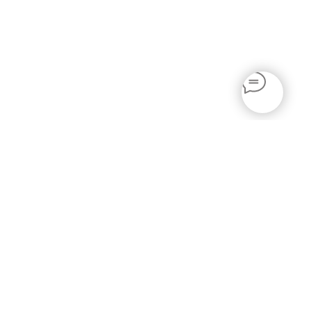
АВТОРСКОЕ ИСКУССТВО
КАРТИНЫ В НАЛИЧИИ
г. САНКТ-ПЕТЕРБУРГ
+7 (981) 908-37-00